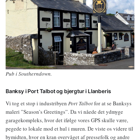
Pub i Southerndown.
Banksy i Port Talbot og bjergtur i Llanberis
Vi tog et stop i industribyen
Port Talbot
for at se Banksys
maleri ”Season’s Greetings”. Da vi nåede det ydmyge
garagekompleks, hvor det ifølge vores GPS skulle være,
pegede to lokale mod et hul i muren. De viste os videre til
bymidten, hvor en kran overvåget af pressefolk og andre