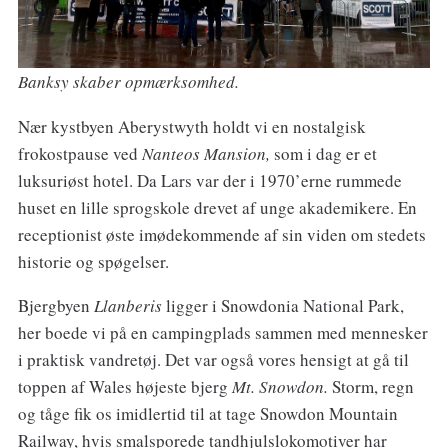
Banksy skaber opmærksomhed.
Nær kystbyen Aberystwyth holdt vi en nostalgisk
frokostpause ved
Nanteos Mansion,
som i dag er et
luksuriøst hotel. Da Lars var der i 1970’erne rummede
huset en lille sprogskole drevet af unge akademikere. En
receptionist øste imødekommende af sin viden om stedets
historie og spøgelser.
Bjergbyen
Llanberis
ligger i Snowdonia National Park,
her boede vi på en campingplads sammen med mennesker
i praktisk vandretøj. Det var også vores hensigt at gå til
toppen af Wales højeste bjerg
Mt. Snowdon.
Storm, regn
og tåge fik os imidlertid til at tage Snowdon Mountain
Railway, hvis smalsporede tandhjulslokomotiver har