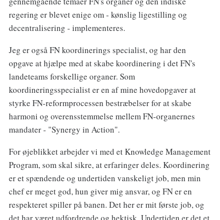
gennemgående temaer FN's organer og den indiske
regering er blevet enige om - kønslig ligestilling og
decentralisering - implementeres.
Jeg er også FN koordinerings specialist, og har den
opgave at hjælpe med at skabe koordinering i det FN's
landeteams forskellige organer. Som
koordineringsspecialist er en af mine hovedopgaver at
styrke FN-reformprocessen bestræbelser for at skabe
harmoni og overensstemmelse mellem FN-organernes
mandater - "Synergy in Action".
For øjeblikket arbejder vi med et Knowledge Management
Program, som skal sikre, at erfaringer deles. Koordinering
er et spændende og undertiden vanskeligt job, men min
chef er meget god, hun giver mig ansvar, og FN er en
respekteret spiller på banen. Det her er mit første job, og
det har været udfordrende og hektisk. Undertiden er det et