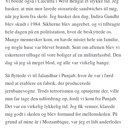
Vi boede også i Calcutta i West Bengal et stykke tid. Jeg
husker, at min mor lavede storartede sandwiches til mig,
når jeg kom fra skole. Jeg husker den dag, Indira Gandhi
blev skudt i 1984. Sikherne blev angrebet, og vi tilbragte
hele dagen på en politistation, hvor de beskyttede os.
Mange mennesker kom, en havde mistet hele sin familie,
og nogle huse var blevet brændt. Sent om aftenen blev vi
eskorteret tilbage til vore boliger af en militærlastbil. Den
dag så jeg så meget blod, og alle var virkelig bange.
Så flyttede vi til Jalandhar i Punjab, hvor de var i færd
med at etablere en fabrik, der producerede
jernbanevogne. Trods terrorismen og optøjerne der, ville
min far tage den udfordring op, fordi vi kom fra Punjab.
Det var en virkelig lykkelig tid. Jeg fik venner, klarede
mig godt i skolen og blev formand for mellemskolen. På
grund af mine år i Mozambique, var jeg et lidt anderledes