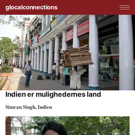
glocalconnections
Indien er mulighedernes land
Simran Singh, Indien