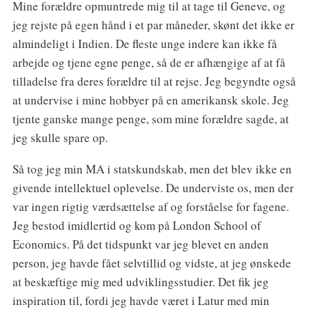
Mine forældre opmuntrede mig til at tage til Geneve, og
jeg rejste på egen hånd i et par måneder, skønt det ikke er
almindeligt i Indien. De fleste unge indere kan ikke få
arbejde og tjene egne penge, så de er afhængige af at få
tilladelse fra deres forældre til at rejse. Jeg begyndte også
at undervise i mine hobbyer på en amerikansk skole. Jeg
tjente ganske mange penge, som mine forældre sagde, at
jeg skulle spare op.
Så tog jeg min MA i statskundskab, men det blev ikke en
givende intellektuel oplevelse. De underviste os, men der
var ingen rigtig værdsættelse af og forståelse for fagene.
Jeg bestod imidlertid og kom på London School of
Economics. På det tidspunkt var jeg blevet en anden
person, jeg havde fået selvtillid og vidste, at jeg ønskede
at beskæftige mig med udviklingsstudier. Det fik jeg
inspiration til, fordi jeg havde været i Latur med min