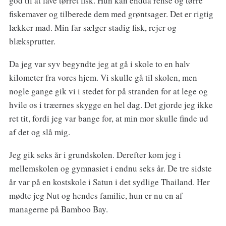
god til at lave tørret fisk. Hun kan endda rense og tørre
fiskemaver og tilberede dem med grøntsager. Det er rigtig
lækker mad. Min far sælger stadig fisk, rejer og
blæksprutter.
Da jeg var syv begyndte jeg at gå i skole to en halv
kilometer fra vores hjem. Vi skulle gå til skolen, men
nogle gange gik vi i stedet for på stranden for at lege og
hvile os i træernes skygge en hel dag. Det gjorde jeg ikke
ret tit, fordi jeg var bange for, at min mor skulle finde ud
af det og slå mig.
Jeg gik seks år i grundskolen. Derefter kom jeg i
mellemskolen og gymnasiet i endnu seks år. De tre sidste
år var på en kostskole i Satun i det sydlige Thailand. Her
mødte jeg Nut og hendes familie, hun er nu en af
managerne på Bamboo Bay.