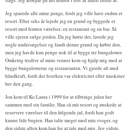
slags. Jeg arbejde på det kontor i tolv år indtil sidste år.
Jeg sparede alle mine penge, fordi jeg ville have endnu et
resort. Efter seks år lejede jeg en grund og byggede et
resort med femten værelser, en restaurant og en bar. Så
ville ejeren sælge jorden. Da jeg hørte det, lavede jeg
nogle undersøgelser og fandt denne grund og købte den,
men jeg havde kun penge nok til at bygge tre bungalower.
Omkring tredive af mine venner kom og hjalp mig med at
bygge bungalowerne og restauranten. Vi gjorde alt med
håndkraft, fordi der hverken var elektricitet eller maskiner
her den gang.
Jon kom til Ko Lanta i 1999 for at tilbringe julen her
sammen med sin familie. Han så mit resort og ønskede at
reservere værelser til den følgende jul, fordi han godt
kunne lide bugten. Han talte meget med min svoger, og
den sidste aften kom han for at tale med mig. Jeg vidste,