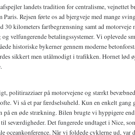
afspejler landets tradition for centralisme, vejnettet b
 Paris. Rejsen førte os ad bjergveje med mange sving
d 30 kilometers fartbegrænsning samt ad motorveje
 og velfungerende betalingssystemer. Vi oplevede s
åede historiske bykerner gennem moderne betonforst
es sikkert men utålmodigt i trafikken. Hornet lød ø
.
ligt, politirazziaer på motorvejene og stærkt bevæbned
ofte. Vi så et par færdselsuheld. Kun en enkelt gang 
på en øde strækning. Bilen brugte vi hyppigere end
til seværdigheder. Det fungerede undtaget i Nice, som
le oceankonference. Når vi foldede cyklerne ud, var de