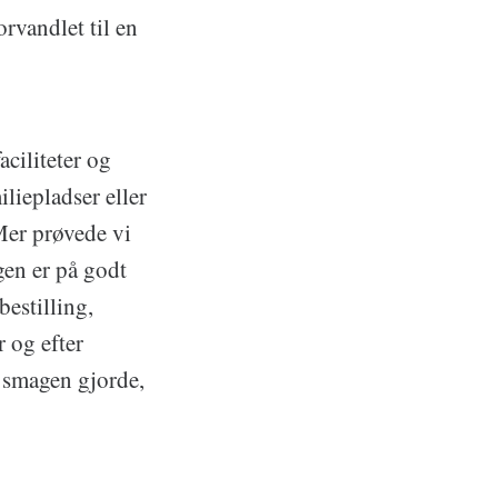
rvandlet til en
ciliteter og
iepladser eller
Mer prøvede vi
gen er på godt
estilling,
r og efter
n smagen gjorde,