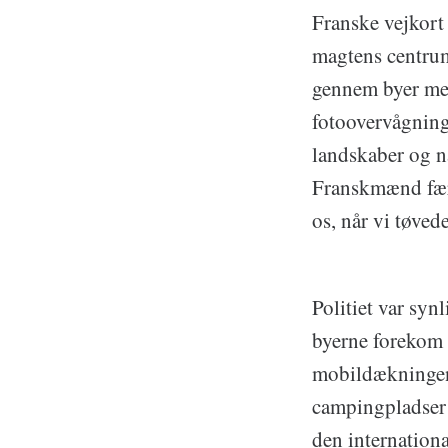
Franske vejkort 
magtens centrum
gennem byer me
fotoovervågning
landskaber og n
Franskmænd færd
os, når vi tøvede
Politiet var syn
byerne forekom 
mobildækningen 
campingpladser 
den internationa