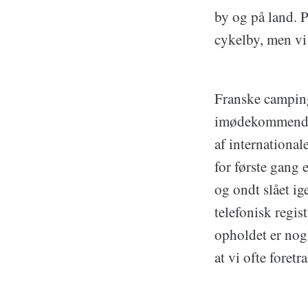
by og på land. P
cykelby, men vi 
Franske camping
imødekommende b
af internationa
for første gang 
og ondt slået i
telefonisk regist
opholdet er nog
at vi ofte foret