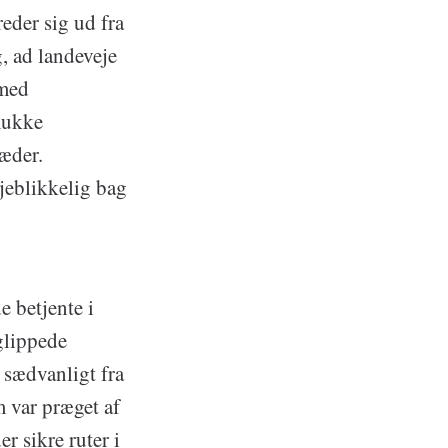
reder sig ud fra
, ad landeveje
 med
mukke
æder.
jeblikkelig bag
e betjente i
glippede
 sædvanligt fra
 var præget af
r sikre ruter i