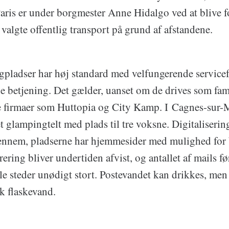
aris er under borgmester Anne Hidalgo ved at blive fo
valgte offentlig transport på grund af afstandene.
pladser har høj standard med velfungerende servicefa
etjening. Det gælder, uanset om de drives som famil
le firmaer som Huttopia og City Kamp. I Cagnes-sur-
et glampingtelt med plads til tre voksne. Digitaliserin
gennem, pladserne har hjemmesider med mulighed for b
rering bliver undertiden afvist, og antallet af mails fø
le steder unødigt stort. Postevandet kan drikkes, me
rak flaskevand.