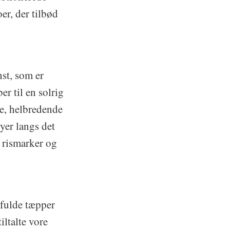
er, der tilbød
hst, som er
r til en solrig
e, helbredende
yer langs det
 rismarker og
tfulde tæpper
iltalte vore