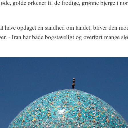
s øde, golde ørkener til de frodige, grønne bjerge i no
t have opdaget en sandhed om landet, bliver den mod
r. - Iran har både bogstaveligt og overført mange slø