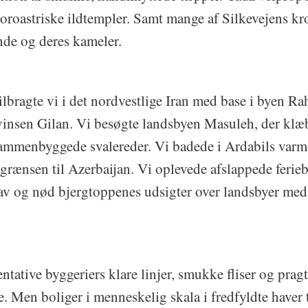
roastriske ildtempler. Samt mange af Silkevejens kro
ende og deres kameler.
ilbragte vi i det nordvestlige Iran med base i byen Ra
vinsen Gilan. Vi besøgte landsbyen Masuleh, der klæbe
ammenbyggede svalereder. Vi badede i Ardabils varm
grænsen til Azerbaijan. Vi oplevede afslappede ferieb
v og nød bjergtoppenes udsigter over landsbyer med
ntative byggeriers klare linjer, smukke fliser og prag
 Men boliger i menneskelig skala i fredfyldte haver t