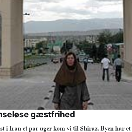
nseløse gæstfrihed
st i Iran et par uger kom vi til Shiraz. Byen har 