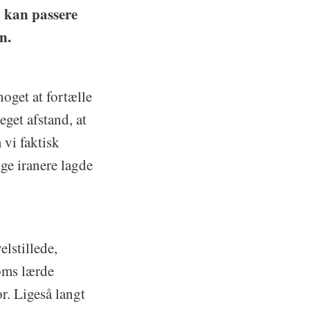
n kan passere
n.
oget at fortælle
eget afstand, at
 vi faktisk
ge iranere lagde
elstillede,
oms lærde
r. Ligeså langt