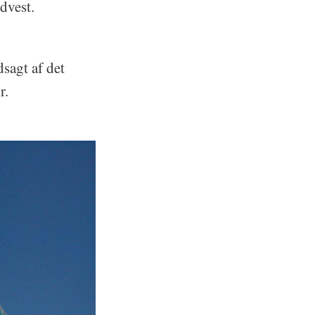
rdvest.
sagt af det
r.