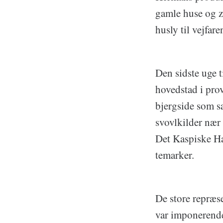
gamle huse og zo
husly til vejfar
Den sidste uge t
hovedstad i pro
bjergside som s
svovlkilder nær 
Det Kaspiske Ha
temarker.
De store repræse
var imponerende.