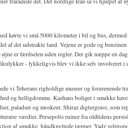
er frarådede det. Det nordlige Iran så vi hjulpet af n
ned kørte vi små 5000 kilometer i bil og bus, dermed 
del af det udstrakte land. Vejene er gode og benzinen 
øjne er færdselen uden regler. Der gik næppe en dag,
afikulykker - lykkeligvis blev vi ikke selv involveret i 
ede vi Teherans righoldige museer og forurenende t
ed og helligdomme. Kashans boliger i smukke haver
ser, paladser og moskeer. Shiraz digtergrave, som re
itterære værdier. Persepolis ruiner fra oldtidens persis
tion af smukke, håndknyttede tæpper. Yadz velpropo