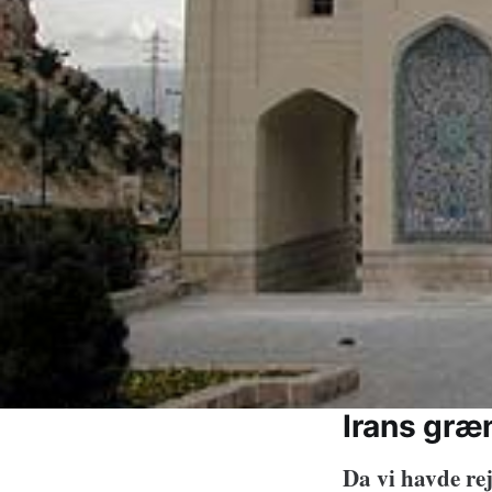
Irans græ
Da vi havde rej