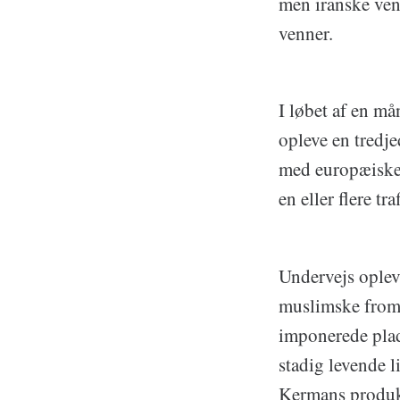
men iranske venn
venner.
I løbet af en må
opleve en tredje
med europæiske 
en eller flere tr
Undervejs oplev
muslimske fromh
imponerede plad
stadig levende l
Kermans produk