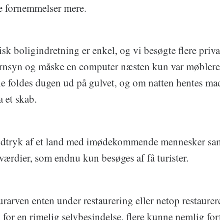
e fornemmelser mere.
isk boligindretning er enkel, og vi besøgte flere priv
fjernsyn og måske en computer næsten kun var møbler
e foldes dugen ud på gulvet, og om natten hentes ma
a et skab.
indtryk af et land med imødekommende mennesker sa
værdier, som endnu kun besøges af få turister.
urarven enten under restaurering eller netop restaurere
for en rimelig selvbesindelse, flere kunne nemlig fort