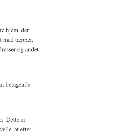
ate hjem, der
et med tæpper.
drasser og andet
mt betagende
t. Dette er
ælle, at efter