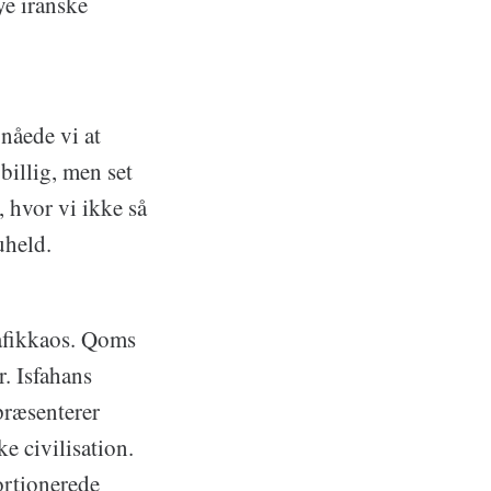
ye iranske
nåede vi at
billig, men set
 hvor vi ikke så
uheld.
rafikkaos. Qoms
. Isfahans
præsenterer
ke civilisation.
rtionerede