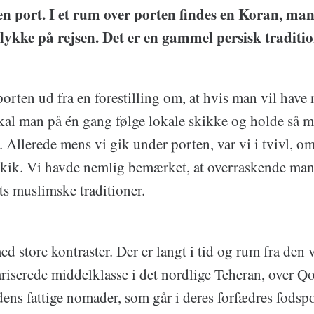
n port. I et rum over porten findes en Koran, ma
 lykke på rejsen. Det er en gammel persisk traditio
rten ud fra en forestilling om, at hvis man vil have n
 skal man på én gang følge lokale skikke og holde så m
Allerede mens vi gik under porten, var vi i tvivl, om
 skik. Vi havde nemlig bemærket, at overraskende man
ets muslimske traditioner.
ed store kontraster. Der er langt i tid og rum fra den v
riserede middelklasse i det nordlige Teheran, over Q
dens fattige nomader, som går i deres forfædres fodspo