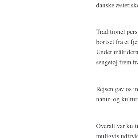
danske æstetisk
Traditionel pers
bortset fra et 
Under måltidern
sengetøj frem fr
Rejsen gav os 
natur- og kultur
Overalt var kult
muligvis udtryk 